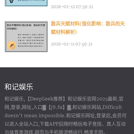
2026-02-12 07:59:21
散兵天赋材料(强化影响：散兵的天
赋材料解析)
2026-02-11 07:59:21
和记娱乐
和记娱乐,【DeepSeek推荐】和记娱乐官网2025最新,官
网,登录,网址,入口▓【𝕛𝟡.𝕗𝕠】▓,和记娱乐网站,Difficult
doesn’t mean impossible.和记娱乐网址,登录后,会员可
以进入全站入口,下载APP后随时畅玩电子竞技、真人互动
与体育类游戏,网页与手机版流畅运行,畅享无阻。