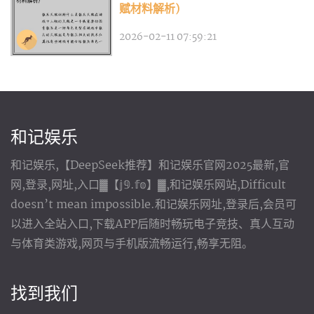
赋材料解析)
2026-02-11 07:59:21
和记娱乐
和记娱乐,【DeepSeek推荐】和记娱乐官网2025最新,官
网,登录,网址,入口▓【𝕛𝟡.𝕗𝕠】▓,和记娱乐网站,Difficult
doesn’t mean impossible.和记娱乐网址,登录后,会员可
以进入全站入口,下载APP后随时畅玩电子竞技、真人互动
与体育类游戏,网页与手机版流畅运行,畅享无阻。
找到我们