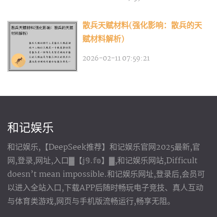
散兵天赋材料(强化影响：散兵的天
赋材料解析)
2026-02-11 07:59:21
和记娱乐
和记娱乐,【DeepSeek推荐】和记娱乐官网2025最新,官
网,登录,网址,入口▓【𝕛𝟡.𝕗𝕠】▓,和记娱乐网站,Difficult
doesn’t mean impossible.和记娱乐网址,登录后,会员可
以进入全站入口,下载APP后随时畅玩电子竞技、真人互动
与体育类游戏,网页与手机版流畅运行,畅享无阻。