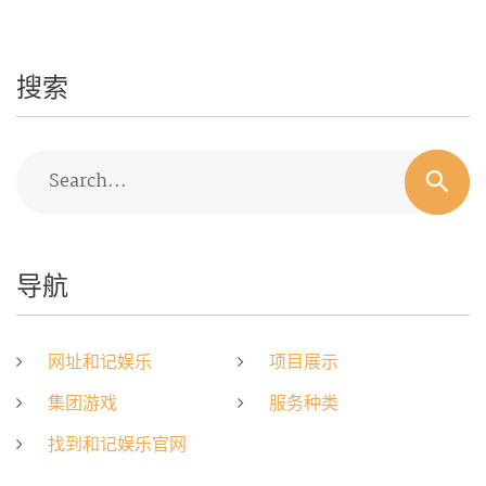
搜索
Search...
导航
网址和记娱乐
项目展示
集团游戏
服务种类
找到和记娱乐官网