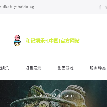
huikefu@baidu.ag
记娱乐
项目展示
集团游戏
服务种类
2026-02-08 07:59:07