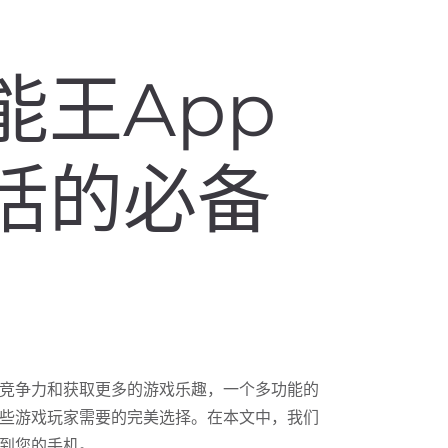
能王App
活的必备
竞争力和获取更多的游戏乐趣，一个多功能的
那些游戏玩家需要的完美选择。在本文中，我们
装到您的手机。