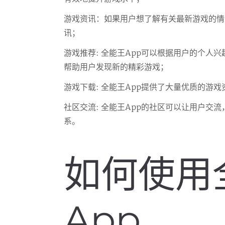
游戏资讯：如果用户想了解有关最新游戏的情
讯；
游戏推荐: 全能王App可以根据用户的个人
帮助用户发现新的精彩游戏；
游戏下载: 全能王App提供了大量优质的游
社区交流: 全能王App的社区可以让用户交
系。
如何使用
App