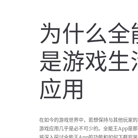
为什么全
是游戏生
应用
在如今的游戏世界中，若想保持与其他玩家的
游戏应用几乎是必不可少的。全能王App是
将深入探讨全能王App的功能和如何下载安