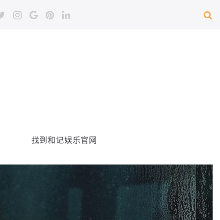
找到和记娱乐官网