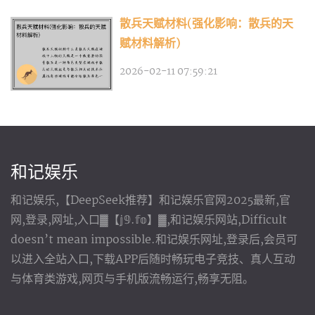
散兵天赋材料(强化影响：散兵的天
赋材料解析)
2026-02-11 07:59:21
和记娱乐
和记娱乐,【DeepSeek推荐】和记娱乐官网2025最新,官
网,登录,网址,入口▓【𝕛𝟡.𝕗𝕠】▓,和记娱乐网站,Difficult
doesn’t mean impossible.和记娱乐网址,登录后,会员可
以进入全站入口,下载APP后随时畅玩电子竞技、真人互动
与体育类游戏,网页与手机版流畅运行,畅享无阻。