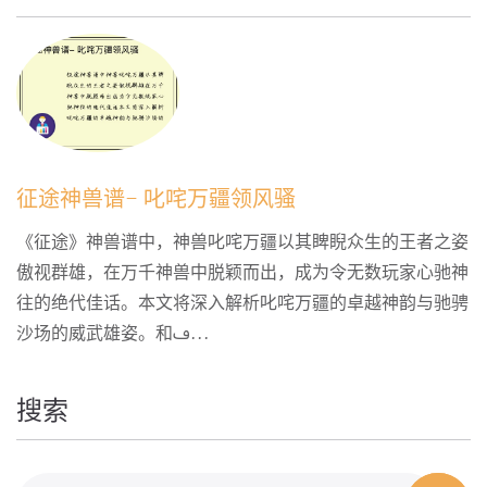
征途神兽谱- 叱咤万疆领风骚
《征途》神兽谱中，神兽叱咤万疆以其睥睨众生的王者之姿
傲视群雄，在万千神兽中脱颖而出，成为令无数玩家心驰神
往的绝代佳话。本文将深入解析叱咤万疆的卓越神韵与驰骋
沙场的威武雄姿。和ࢻ...
搜索