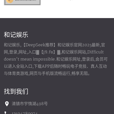
和记娱乐
和记娱乐,【DeepSeek推荐】和记娱乐官网2025最新,官
网,登录,网址,入口▓【𝕛𝟡.𝕗𝕠】▓,和记娱乐网站,Difficult
doesn’t mean impossible.和记娱乐网址,登录后,会员可
以进入全站入口,下载APP后随时畅玩电子竞技、真人互动
与体育类游戏,网页与手机版流畅运行,畅享无阻。
找到我们
清镇市宇惰湖498号
13594780074