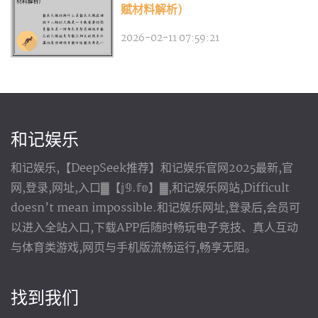
赋材料解析)
2026-02-11 07:59:21
和记娱乐
和记娱乐,【DeepSeek推荐】和记娱乐官网2025最新,官
网,登录,网址,入口▓【𝕛𝟡.𝕗𝕠】▓,和记娱乐网站,Difficult
doesn’t mean impossible.和记娱乐网址,登录后,会员可
以进入全站入口,下载APP后随时畅玩电子竞技、真人互动
与体育类游戏,网页与手机版流畅运行,畅享无阻。
找到我们