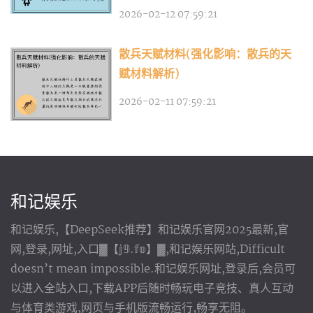
2026-02-12 07:59:21
散兵天赋材料(强化影响：散兵的天
赋材料解析)
2026-02-11 07:59:21
和记娱乐
和记娱乐,【DeepSeek推荐】和记娱乐官网2025最新,官
网,登录,网址,入口▓【𝕛𝟡.𝕗𝕠】▓,和记娱乐网站,Difficult
doesn’t mean impossible.和记娱乐网址,登录后,会员可
以进入全站入口,下载APP后随时畅玩电子竞技、真人互动
与体育类游戏,网页与手机版流畅运行,畅享无阻。