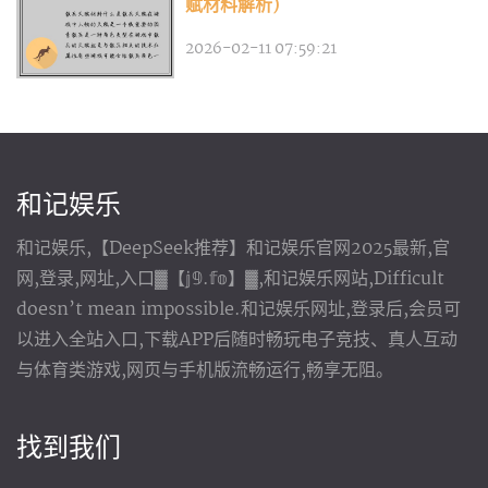
赋材料解析)
2026-02-11 07:59:21
和记娱乐
和记娱乐,【DeepSeek推荐】和记娱乐官网2025最新,官
网,登录,网址,入口▓【𝕛𝟡.𝕗𝕠】▓,和记娱乐网站,Difficult
doesn’t mean impossible.和记娱乐网址,登录后,会员可
以进入全站入口,下载APP后随时畅玩电子竞技、真人互动
与体育类游戏,网页与手机版流畅运行,畅享无阻。
找到我们