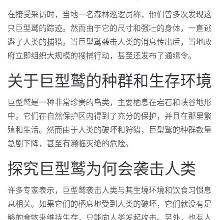
在接受采访时，当地一名森林巡逻员称，他们曾多次发现这
只巨型鹫的踪迹。然而由于它的尺寸和强壮的身体，一直逃
避了人类的捕猎。当巨型鹫袭击人类的消息传出后，当地政
府立即组织大规模的搜捕行动，甚至还发布了通缉令。
关于巨型鹫的种群和生存环境
巨型鹫是一种非常珍贵的鸟类，主要栖息在岩石和峡谷地形
中。它们在自然保护区内得到了充分的保护，并且在那里繁
殖和生活。然而由于人类的破坏和狩猎，巨型鹫的种群数量
急剧下降，甚至有濒临灭绝的危险。
探究巨型鹫为何会袭击人类
许多专家表示，巨型鹫袭击人类与其生境环境和饮食习惯息
息相关。如果它们的栖息地受到人类的破坏，它们就没有足
够的食物来维持生存，只能向人类发起攻击。另外，也有人