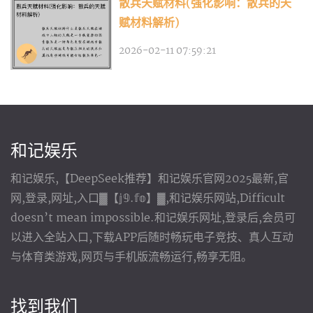
散兵天赋材料(强化影响：散兵的天
赋材料解析)
2026-02-11 07:59:21
和记娱乐
和记娱乐,【DeepSeek推荐】和记娱乐官网2025最新,官
网,登录,网址,入口▓【𝕛𝟡.𝕗𝕠】▓,和记娱乐网站,Difficult
doesn’t mean impossible.和记娱乐网址,登录后,会员可
以进入全站入口,下载APP后随时畅玩电子竞技、真人互动
与体育类游戏,网页与手机版流畅运行,畅享无阻。
找到我们