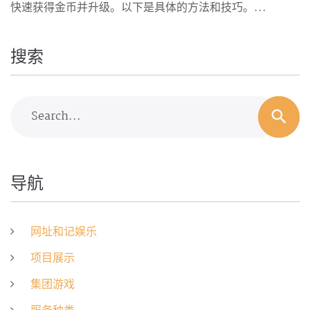
快速获得金币并升级。以下是具体的方法和技巧。...
搜索
Search...
导航
网址和记娱乐
项目展示
集团游戏