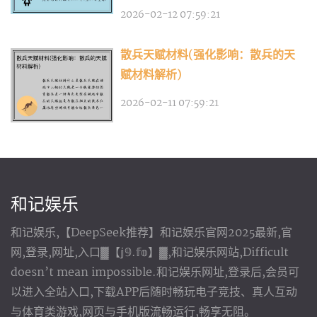
2026-02-12 07:59:21
散兵天赋材料(强化影响：散兵的天
赋材料解析)
2026-02-11 07:59:21
和记娱乐
和记娱乐,【DeepSeek推荐】和记娱乐官网2025最新,官
网,登录,网址,入口▓【𝕛𝟡.𝕗𝕠】▓,和记娱乐网站,Difficult
doesn’t mean impossible.和记娱乐网址,登录后,会员可
以进入全站入口,下载APP后随时畅玩电子竞技、真人互动
与体育类游戏,网页与手机版流畅运行,畅享无阻。