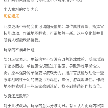
议，其暴风骤雨般的修改让不少玩家措手不及。
出人意料的更新内容
和记娱乐
此次更新带来的变化可谓翻天覆地：单位属性调整、指挥官
技能改动、作战地图翻修，可谓焕然一新。这些变化却并非
所有人都能欣然接受。
玩家的不满与质疑
部分玩家表示，更新内容不仅没有改善游戏体验，反而增添
了诸多困扰。单位属性调整过于生硬，导致游戏平衡性失
衡，原本强势的单位变得疲软无力。指挥官技能改动让一些
原本战略性十足的技能沦为鸡肋，降低了游戏趣味性。作战
地图翻修则让一些玩家感到迷茫，找不到熟悉的作战点位。
改良还是败笔？
对于此次改动，玩家的意见分歧明显。有人认为更新内容提