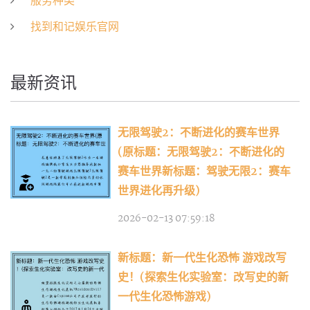
服务种类
找到和记娱乐官网
最新资讯
无限驾驶2：不断进化的赛车世界
(原标题：无限驾驶2：不断进化的
赛车世界新标题：驾驶无限2：赛车
世界进化再升级)
2026-02-13 07:59:18
新标题：新一代生化恐怖 游戏改写
史！(探索生化实验室：改写史的新
一代生化恐怖游戏)