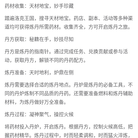
药材收集：天材地宝，妙手珍藏
踏遍洛克王国，搜寻天材地宝。药店、副本、活动等多种渠
道均可获得炼丹所需药材。收集齐全，方可开启炼丹之旅。
丹方获取：秘籍在手，妙技尽知
丹方是炼丹的指南针。通过完成任务、兑换贡献或参与活
动，获取丹方，解锁不同的丹药配方。
炼丹准备：天时地利，炉鼎在侧
炼丹需要选择合适的炼丹地点。丹炉是炼丹的必备工具，不
同的丹炉炼制不同品质的丹药。还需要准备燃料和炼丹辅助
材料，为炼丹做好万全准备。
炼丹过程：凝神聚气，操控火候
将药材投入丹炉，开启炼丹。根据丹方，控制火候高低，把
握药材精华。炼丹过程中，时而轻柔调和，时而猛火淬炼，