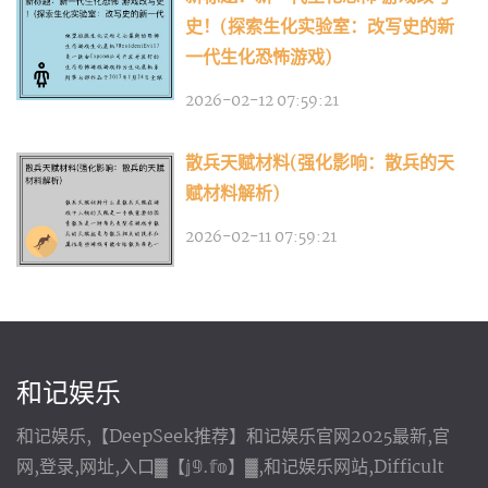
史！(探索生化实验室：改写史的新
一代生化恐怖游戏)
2026-02-12 07:59:21
散兵天赋材料(强化影响：散兵的天
赋材料解析)
2026-02-11 07:59:21
和记娱乐
和记娱乐,【DeepSeek推荐】和记娱乐官网2025最新,官
网,登录,网址,入口▓【𝕛𝟡.𝕗𝕠】▓,和记娱乐网站,Difficult