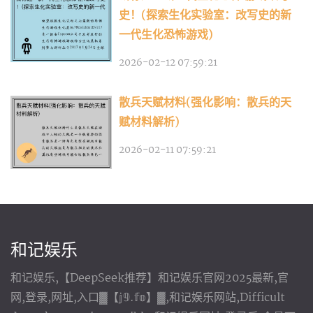
史！(探索生化实验室：改写史的新
一代生化恐怖游戏)
2026-02-12 07:59:21
散兵天赋材料(强化影响：散兵的天
赋材料解析)
2026-02-11 07:59:21
和记娱乐
和记娱乐,【DeepSeek推荐】和记娱乐官网2025最新,官
网,登录,网址,入口▓【𝕛𝟡.𝕗𝕠】▓,和记娱乐网站,Difficult