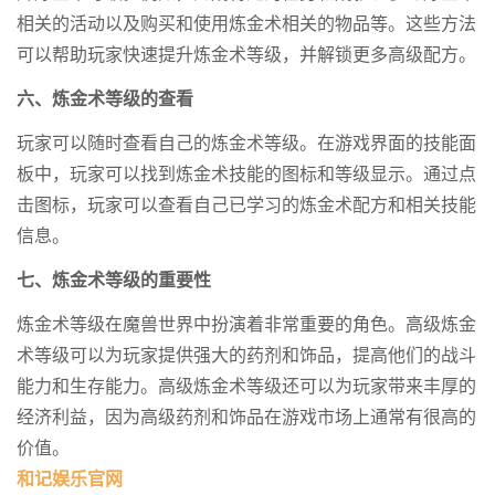
相关的活动以及购买和使用炼金术相关的物品等。这些方法
可以帮助玩家快速提升炼金术等级，并解锁更多高级配方。
六、炼金术等级的查看
玩家可以随时查看自己的炼金术等级。在游戏界面的技能面
板中，玩家可以找到炼金术技能的图标和等级显示。通过点
击图标，玩家可以查看自己已学习的炼金术配方和相关技能
信息。
七、炼金术等级的重要性
炼金术等级在魔兽世界中扮演着非常重要的角色。高级炼金
术等级可以为玩家提供强大的药剂和饰品，提高他们的战斗
能力和生存能力。高级炼金术等级还可以为玩家带来丰厚的
经济利益，因为高级药剂和饰品在游戏市场上通常有很高的
价值。
和记娱乐官网