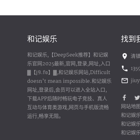
和记娱乐
找到
和记娱乐,【DeepSeek推荐】和记娱
清镇
乐官网2025最新,官网,登录,网址,入口
135
▓【𝕛𝟡.𝕗𝕠】▓,和记娱乐网站,Difficult
jiu
doesn’t mean impossible.和记娱乐
网址,登录后,会员可以进入全站入口,
下载APP后随时畅玩电子竞技、真人
网站地
互动与体育类游戏,网页与手机版流畅
和记娱
运行,畅享无阻。
和记娱
和记娱乐