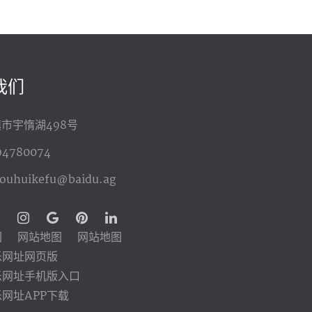
我们
市宇惰湖498号
94780074
youhuikefu@baidu.ag
图
网站地图
网站地图
乐网址网页版
乐网址手机版入口
网址APP下载