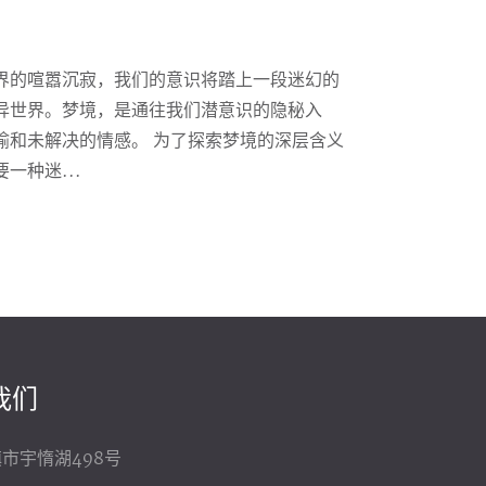
界的喧嚣沉寂，我们的意识将踏上一段迷幻的
异世界。梦境，是通往我们潜意识的隐秘入
喻和未解决的情感。 为了探索梦境的深层含义
一种迷...
我们
市宇惰湖498号