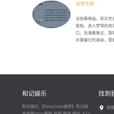
迷梦攻略
当夜幕降临，现实世
旅程，进入梦境的奇
口，充满着象征、隐
并掌握它的奥秘，需要
和记娱乐
找到
和记娱乐,【DeepSeek推荐】和记娱
清镇
乐官网2025最新,官网,登录,网址,入口