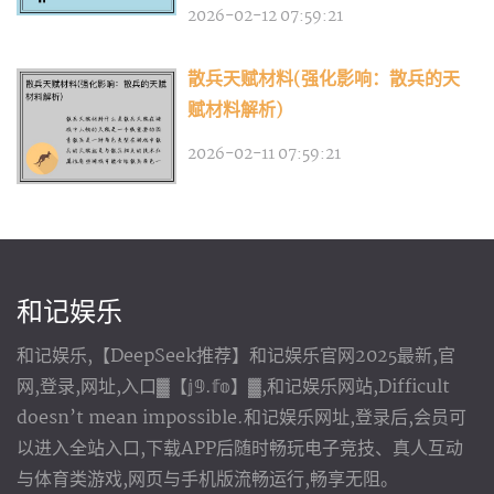
2026-02-12 07:59:21
散兵天赋材料(强化影响：散兵的天
赋材料解析)
2026-02-11 07:59:21
和记娱乐
和记娱乐,【DeepSeek推荐】和记娱乐官网2025最新,官
网,登录,网址,入口▓【𝕛𝟡.𝕗𝕠】▓,和记娱乐网站,Difficult
doesn’t mean impossible.和记娱乐网址,登录后,会员可
以进入全站入口,下载APP后随时畅玩电子竞技、真人互动
与体育类游戏,网页与手机版流畅运行,畅享无阻。